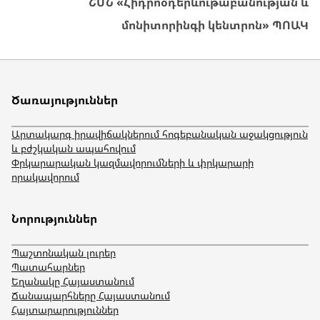
ՇՄՆ «Հիդրոօդերևութաբանության և
մոնիտորինգի կենտրոն» ՊՈԱԿ
Ծառայություններ
Արտակարգ իրավիճակներում հոգեբանական աջակցություն
և բժշկական ապահովում
Փրկարարական կազմավորումների և փրկարարի
որակավորում
Նորություններ
Պաշտոնական լուրեր
Պատահարներ
Եղանակը Հայաստանում
Ճանապարհները Հայաստանում
Հայտարարություններ