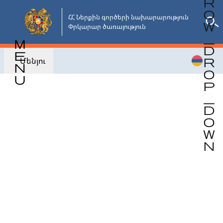
Անցնել
հիմնական
ՀՀ Ներքին գործերի նախարարություն

Փրկարար ծառայություն
բովանդակությանը
Մենյու
Վերադառնալ