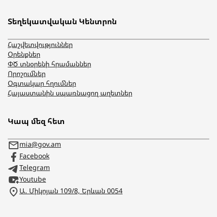
Տեղեկատվական Կենտրոն
Հաշվետվություններ
Օրենքներ
ՓԾ տնօրենի հրամաններ
Որոշումներ
Օգտակար հղումներ
Հայաստանին սպառնացող աղետներ
Կապ մեզ հետ
mia@gov.am
Facebook
Telegram
Youtube
Ա. Միկոյան 109/8, Երևան 0054