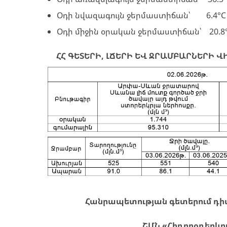
Օդի նվազագույն ջերմաստիճան՝ 6.4°C (
Օդի միջին օրական ջերմաստիճան՝ 20.8
ՀՀ ԳԵՏԵՐԻ, ԼՃԵՐԻ ԵՎ ՋՐԱՄԲԱՐՆԵՐԻ Վ
Հանրապետության գետերում դիտ
ՇՄՆ «Հիդրոօդերևո