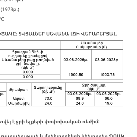
1978թ.)
°C
ԻՃԱԿԸ: ՏՎՅԱԼՆԵՐ ՍԵՎԱՆԱ ԼՃԻ ՎԵՐԱԲԵՐՅԱԼ.
վել է ջրի ելքերի փոփոխական ռեժիմ:
ւթաբանության և մոնիտորինգի կենտրոն» ՊՈԱԿ