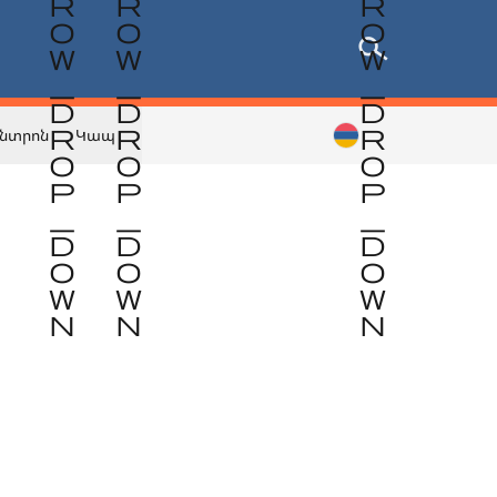
նտրոն
Կապ