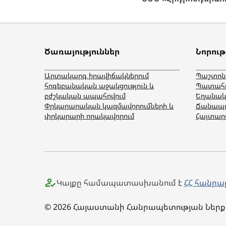
Ծառայություններ
Նորութ
Արտակարգ իրավիճակներում
Պաշտոն
հոգեբանական աջակցություն և
Պատահ
բժշկական ապահովում
Եղանակ
Փրկարարական կազմավորումների և
Ճանապա
փրկարարի որակավորում
Հայտարա
Կայքը համապատասխանում է
ՀՀ հանրա
© 2026 Հայաստանի Հանրապետության Ներք