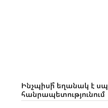
ԵՂԱՆԱԿԸ ՀԱՅԱՍՏԱՆՈՒՄ
Ինչպիսի՞ եղանակ է ս
հանրապետությունում