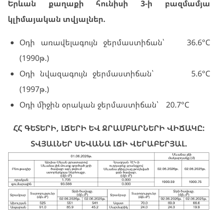
Երևան քաղաքի հունիսի 3-ի բազմամյա
կլիմայական տվյալներ.
Օդի առավելագույն ջերմաստիճան՝ 36.6°C
(1990թ.)
Օդի նվազագույն ջերմաստիճան՝ 5.6°C
(1997թ.)
Օդի միջին օրական ջերմաստիճան՝ 20.7°C
ՀՀ ԳԵՏԵՐԻ, ԼՃԵՐԻ ԵՎ ՋՐԱՄԲԱՐՆԵՐԻ ՎԻՃԱԿԸ:
ՏՎՅԱԼՆԵՐ ՍԵՎԱՆԱ ԼՃԻ ՎԵՐԱԲԵՐՅԱԼ.