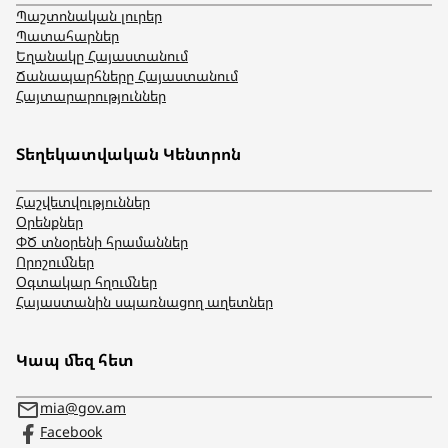
Պաշտոնական լուրեր
Պատահարներ
Եղանակը Հայաստանում
Ճանապարհները Հայաստանում
Հայտարարություններ
Տեղեկատվական Կենտրոն
Հաշվետվություններ
Օրենքներ
ՓԾ տնօրենի հրամաններ
Որոշումներ
Օգտակար հղումներ
Հայաստանին սպառնացող աղետներ
Կապ մեզ հետ
mia@gov.am
Facebook