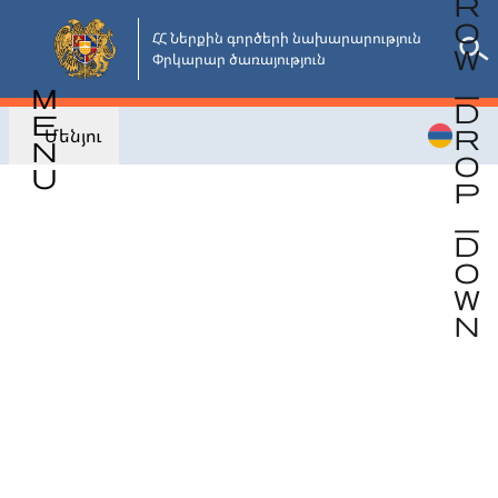
Անցնել
հիմնական
ՀՀ Ներքին գործերի նախարարություն

Փրկարար ծառայություն
բովանդակությանը
Մենյու
Վերադառնալ