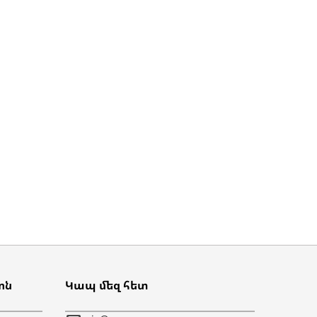
ոն
Կապ մեզ հետ