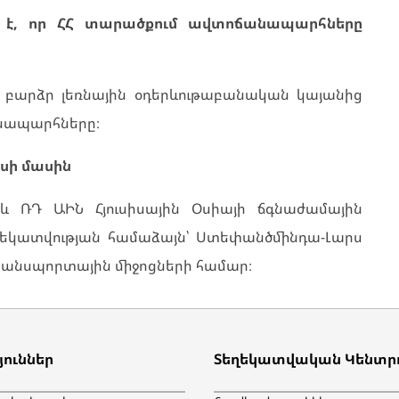
մ է, որ ՀՀ տարածքում ավտոճանապարհները
 բարձր լեռնային օդերևութաբանական կայանից
անապարհները։
սի մասին
ՌԴ ԱԻՆ Հյուսիսային Օսիայի ճգնաժամային
կատվության համաձայն՝ Ստեփանծմինդա-Լարս
րանսպորտային միջոցների համար։
յուններ
Տեղեկատվական Կենտր