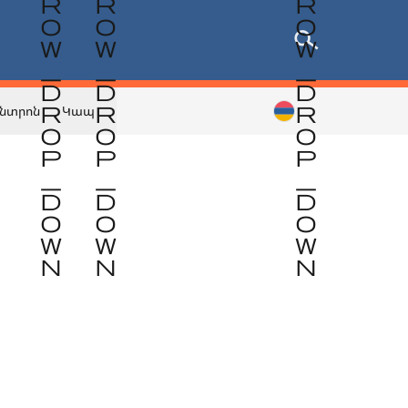
նտրոն
Կապ