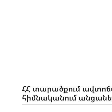
ՃԱՆԱՊԱՐՀՆԵՐԸ ՀԱՅԱՍՏԱՆՈՒՄ
ՀՀ տարածքում ավտո
հիմնականում անցանել