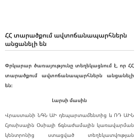
ՃԱՆԱՊԱՐՀՆԵՐԸ ՀԱՅԱՍՏԱՆՈՒՄ
ՀՀ տարածքում ավտոճանապարհներն
անցանելի են
Փրկարար ծառայությունը տեղեկացնում է, որ ՀՀ
տարածքում ավտոճանապարհներն անցանելի
են։
Լարսի մասին
Վրաստանի ՆԳՆ ԱԻ դեպարտամենտից և ՌԴ ԱԻՆ
Հյուսիսային Օսիայի ճգնաժամային կառավարման
կենտրոնից ստացված տեղեկատվության