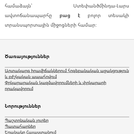
համաձայն՝ Ստեփանծմինդա-Լարս
ավտոճանապարհը
բաց է
բոլոր տեսակի
տրանսպորտային միջոցների համար։
Ծառայություններ
Արտակարգ իրավիճակներում հոգեբանական աջակցություն
և բժշկական ապահովում
Փրկարարական կազմավորումների և փրկարարի
որակավորում
Նորություններ
Պաշտոնական լուրեր
Պատահարներ
Եղանակը Հայաստանում