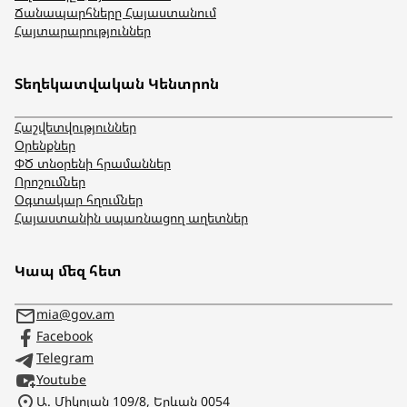
Ճանապարհները Հայաստանում
Հայտարարություններ
Տեղեկատվական Կենտրոն
Հաշվետվություններ
Օրենքներ
ՓԾ տնօրենի հրամաններ
Որոշումներ
Օգտակար հղումներ
Հայաստանին սպառնացող աղետներ
Կապ մեզ հետ
mia@gov.am
Facebook
Telegram
Youtube
Ա. Միկոյան 109/8, Երևան 0054