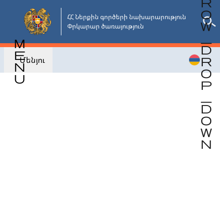
Անցնել
հիմնական
ՀՀ Ներքին գործերի նախարարություն

Փրկարար ծառայություն
բովանդակությանը
Մենյու
Վերադառնալ