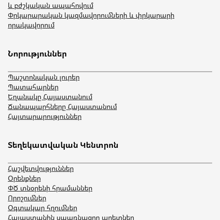
և բժշկական ապահովում
Փրկարարական կազմավորումների և փրկարարի
որակավորում
Նորություններ
Պաշտոնական լուրեր
Պատահարներ
Եղանակը Հայաստանում
Ճանապարհները Հայաստանում
Հայտարարություններ
Տեղեկատվական Կենտրոն
Հաշվետվություններ
Օրենքներ
ՓԾ տնօրենի հրամաններ
Որոշումներ
Օգտակար հղումներ
Հայաստանին սպառնացող աղետներ