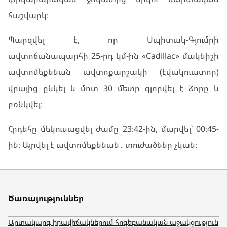
հաշվարկ։
Պարզվել է, որ Սպիտակ-Գյումրի
ավտոճանապարհի 25-րդ կմ-ին «Cadillac» մակնիշի
ավտոմեքենան ավտոքարշակի (էվակուատոր)
վրայից ընկել և մոտ 30 մետր գլորվել է ձորը և
բռնկվել։
Հրդեհը մեկուսացվել ժամը 23։42-ին, մարվել՝ 00։45-
ին։ Այրվել է ավտոմեքենան․ տուժածներ չկան։
Ծառայություններ
Արտակարգ իրավիճակներում հոգեբանական աջակցություն