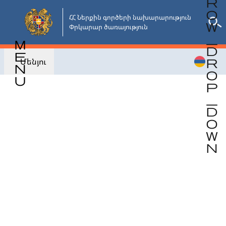
Անցնել
հիմնական
ՀՀ Ներքին գործերի նախարարություն

Փրկարար ծառայություն
բովանդակությանը
Մենյու
Վերադառնալ