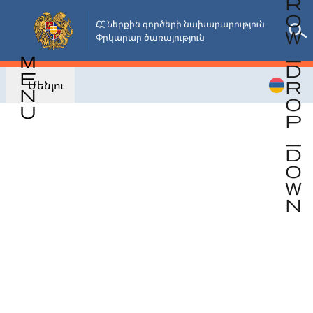
Անցնել
հիմնական
ՀՀ Ներքին գործերի նախարարություն

Փրկարար ծառայություն
բովանդակությանը
Մենյու
Վերադառնալ