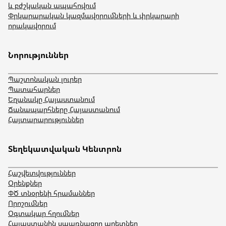
և բժշկական ապահովում
Փրկարարական կազմավորումների և փրկարարի
որակավորում
Նորություններ
Պաշտոնական լուրեր
Պատահարներ
Եղանակը Հայաստանում
Ճանապարհները Հայաստանում
Հայտարարություններ
Տեղեկատվական Կենտրոն
Հաշվետվություններ
Օրենքներ
ՓԾ տնօրենի հրամաններ
Որոշումներ
Օգտակար հղումներ
Հայաստանին սպառնացող աղետներ