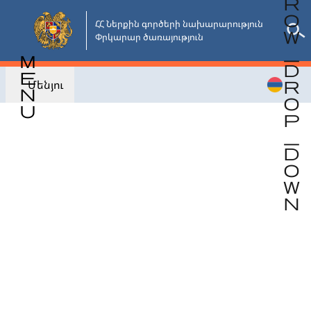
Անցնել
հիմնական
ՀՀ Ներքին գործերի նախարարություն

Փրկարար ծառայություն
բովանդակությանը
Մենյու
Վերադառնալ