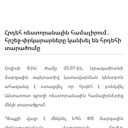
ՊԱՏԱՀԱՐՆԵՐ
Հրդեհ ռեստորանային համալիրում․
հրշեջ-փրկարարները կանխել են հրդեհի
տարածումը
Հուլիսի 8-ին՝ ժամը 05։07-ին, Արագածոտնի
մարզային օպերատիվ կառավարման կենտրոն
ահազանգ է ստացվել, որ հրդեհ է բռնկվել
Անտառուտ գյուղի ռեստորանային համալիրներից
մեկի տարածքում։
Դեպքի վայր է մեկնել ՆԳՆ ՓԾ մարզային
փրկարարական վարչության հրշեջ-